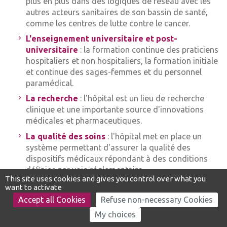
plus en plus dans des logiques de réseau avec les
DROITS & DÉMARCHES
DROITS & DÉMARCHES
autres acteurs sanitaires de son bassin de santé,
comme les centres de lutte contre le cancer.
MISSIONS
MISSIONS
L'enseignement universitaire et post-
MÉTIERS
MÉTIERS
universitaire
: la formation continue des praticiens
hospitaliers et non hospitaliers, la formation initiale
et continue des sages-femmes et du personnel
paramédical.
La recherche
: l'hôpital est un lieu de recherche
clinique et une importante source d'innovations
médicales et pharmaceutiques.
La qualité des soins
: l'hôpital met en place un
système permettant d'assurer la qualité des
dispositifs médicaux répondant à des conditions
définies par voie réglementaire.
This site uses cookies and gives you control over what you
La sécurité
: l'hôpital participe à la mise en œuvre
want to activate
du dispositif de vigilance destiné à garantir la
Accept all Cookies
Refuse non-necessary Cookies
sécurité sanitaire.
My choices