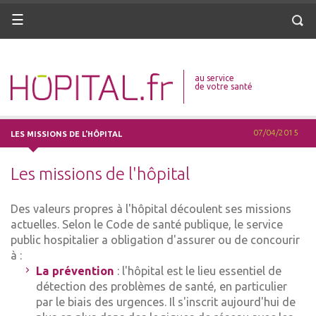
ANNUAIRE
ANNUAIRE
Menu
Menu
Reche
DICO MÉDICAL
DICO MÉDICAL
au service
VOTRE SANTÉ
VOTRE SANTÉ
de votre santé
DROITS & DÉMARCHES
DROITS & DÉMARCHES
07/04/2015
LES MISSIONS DE L'HÔPITAL
MISSIONS
MISSIONS
Les missions de l'hôpital
MÉTIERS
MÉTIERS
Des valeurs propres à l'hôpital découlent ses missions
ANNUAIRE
ANNUAIRE
actuelles. Selon le Code de santé publique, le service
public hospitalier a obligation d'assurer ou de concourir
DICO MÉDICAL
DICO MÉDICAL
à :
La prévention
: l'hôpital est le lieu essentiel de
VOTRE SANTÉ
VOTRE SANTÉ
détection des problèmes de santé, en particulier
par le biais des urgences. Il s'inscrit aujourd'hui de