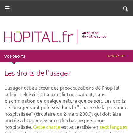
ANNUAIRE
ANNUAIRE
Menu
Menu
Reche
DICO MÉDICAL
DICO MÉDICAL
au service
VOTRE SANTÉ
VOTRE SANTÉ
de votre santé
DROITS & DÉMARCHES
DROITS & DÉMARCHES
07/04/2015
VOS DROITS
MISSIONS
MISSIONS
Les droits de l'usager
MÉTIERS
MÉTIERS
L'usager est au cœur des préoccupations de l'hôpital
ANNUAIRE
ANNUAIRE
public. Celui-ci doit accueillir tout patient, sans
discrimination de quelque nature que ce soit. Les droits
DICO MÉDICAL
DICO MÉDICAL
de l'usager sont précisés dans la "Charte de la personne
hospitalisée" (circulaire du 2 mars 2006), qui doit être
VOTRE SANTÉ
VOTRE SANTÉ
portée à la connaissance de chaque personne
hospitalisée.
Cette charte
est accessible en
sept langues