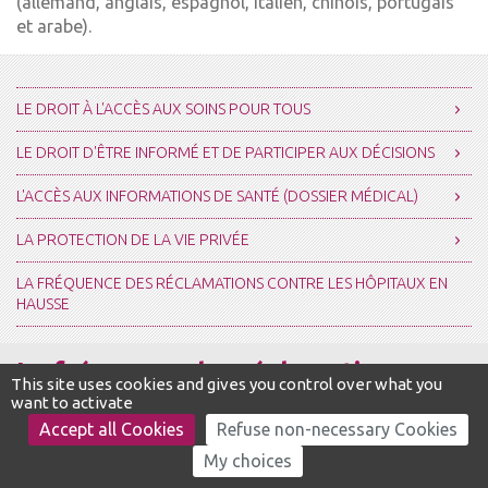
(allemand, anglais, espagnol, italien, chinois, portugais
DROITS & DÉMARCHES
DROITS & DÉMARCHES
et arabe).
MISSIONS
MISSIONS
MÉTIERS
MÉTIERS
LE DROIT À L'ACCÈS AUX SOINS POUR TOUS
LE DROIT D'ÊTRE INFORMÉ ET DE PARTICIPER AUX DÉCISIONS
L'ACCÈS AUX INFORMATIONS DE SANTÉ (DOSSIER MÉDICAL)
LA PROTECTION DE LA VIE PRIVÉE
LA FRÉQUENCE DES RÉCLAMATIONS CONTRE LES HÔPITAUX EN
HAUSSE
La fréquence des réclamations
This site uses cookies and gives you control over what you
want to activate
contre les hôpitaux en hausse
Accept all Cookies
Refuse non-necessary Cookies
My choices
En 2011, l’assureur a enregistré un nombre de réclamations stable