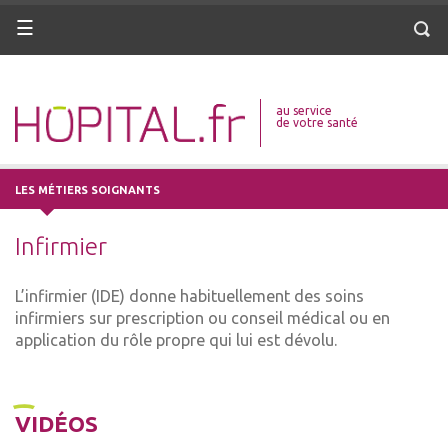
ANNUAIRE
ANNUAIRE
Menu
Menu
Reche
DICO MÉDICAL
DICO MÉDICAL
au service
VOTRE SANTÉ
VOTRE SANTÉ
de votre santé
DROITS & DÉMARCHES
DROITS & DÉMARCHES
LES MÉTIERS SOIGNANTS
MISSIONS
MISSIONS
Infirmier
MÉTIERS
MÉTIERS
L’infirmier (IDE) donne habituellement des soins
ANNUAIRE
ANNUAIRE
infirmiers sur prescription ou conseil médical ou en
application du rôle propre qui lui est dévolu.
DICO MÉDICAL
DICO MÉDICAL
VOTRE SANTÉ
VOTRE SANTÉ
VIDÉOS