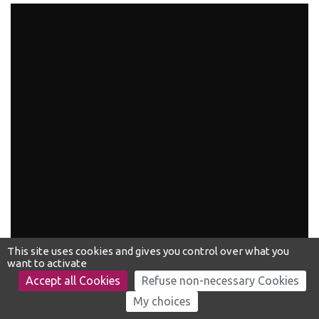
DROITS & DÉMARCHES
DROITS & DÉMARCHES
MISSIONS
MISSIONS
MÉTIERS
MÉTIERS
This site uses cookies and gives you control over what you
want to activate
Accept all Cookies
Refuse non-necessary Cookies
My choices