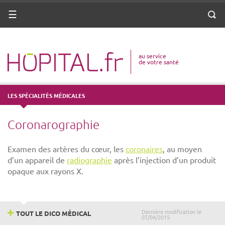
ANNUAIRE
Menu
Reche
DICO MÉDICAL
au service
VOTRE SANTÉ
de votre santé
DROITS & DÉMARCHES
LES SPÉCIALITÉS MÉDICALES
MISSIONS
Coronarographie
MÉTIERS
Examen des artères du cœur, les
coronaires
, au moyen
d’un appareil de
radiographie
après l’injection d’un produit
opaque aux rayons X.
Dernière modification le
TOUT LE DICO MÉDICAL
07/04/2015