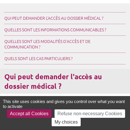
QUI PEUT DEMANDER L'ACCÈS AU DOSSIER MÉDICAL ?
QUELLES SONT LES INFORMATIONS COMMUNICABLES ?
QUELLES SONT LES MODALITÉS D'ACCÈS ET DE
COMMUNICATION ?
QUELS SONT LES CAS PARTICULIERS ?
Qui peut demander l'accès au
dossier médical ?
This site uses cookies and gives you control over what you want
Tout patient peut demander à accéder à son dossier médical auprès
to activate
d'un professionnel de santé ou d'un l'établissement de santé. Le
Accept all Cookies
Refuse non-necessary Cookies
patient peut y accéder directement ou par l’intermédiaire d’un médecin
qu’il désigne. En dehors du patient lui-même, cette demande peut-être
My choices
effectuée par le titulaire de l'autorité parentale (pour les mineurs), par