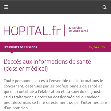
ANNUAIRE
Menu
Reche
DICO MÉDICAL
au service
VOTRE SANTÉ
de votre santé
DROITS & DÉMARCHES
07/04/2015
LES DROITS DE L'USAGER
MISSIONS
L'accès aux informations de santé
MÉTIERS
(dossier médical)
Toute personne a accès à l'ensemble des informations le
concernant, détenues par les professionnels de santé et
qui ont contribué à l'élaboration et au suivi du diagnostic
et du traitement. L'accès au dossier médical du malade
peut désormais se faire directement ou par l'intermédiaire
d'un praticien.