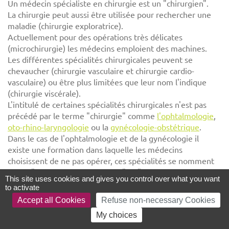
Un médecin spécialiste en chirurgie est un "chirurgien".
La chirurgie peut aussi être utilisée pour rechercher une
maladie (chirurgie exploratrice).
Actuellement pour des opérations très délicates
(microchirurgie) les médecins emploient des machines.
Les différentes spécialités chirurgicales peuvent se
chevaucher (chirurgie vasculaire et chirurgie cardio-
vasculaire) ou être plus limitées que leur nom l'indique
(chirurgie viscérale).
L'intitulé de certaines spécialités chirurgicales n'est pas
précédé par le terme "chirurgie" comme
l'ophtalmologie
,
oto-rhino-laryngologie
ou la
gynécologie-obstétrique
.
Dans le cas de l'ophtalmologie et de la gynécologie il
existe une formation dans laquelle les médecins
choisissent de ne pas opérer, ces spécialités se nomment
alors : "ophtalmologie médicale" et "gynécologie
This site uses cookies and gives you control over what you want
médicale".
to activate
Pour nommer la "chirurgie" ou le "chirurgien", les médecins
Accept all Cookies
Refuse non-necessary Cookies
emploient familièrement l'expression : "chir".
My choices