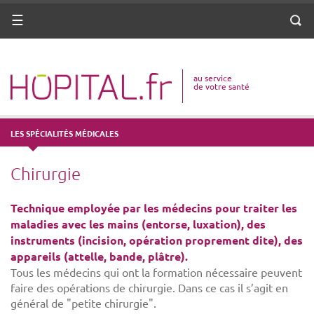
ANNUAIRE
Menu
Reche
DICO MÉDICAL
au service
VOTRE SANTÉ
de votre santé
DROITS & DÉMARCHES
LES SPÉCIALITÉS MÉDICALES
MISSIONS
Chirurgie
MÉTIERS
Technique employée par les médecins pour traiter les
maladies avec les mains (entorse, luxation), des
instruments (incision, opération proprement dite), des
appareils (attelle, bande, plâtre).
Tous les médecins qui ont la formation nécessaire peuvent
faire des opérations de chirurgie. Dans ce cas il s’agit en
général de "petite chirurgie".