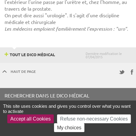
l'extérieur l'urine passe par l'urètre et, chez l'homme, au
travers de la prostate.
On peut dire aussi "urologie". Il s'agit d'une discipline
médicale et chirurgicale
Les médecins emploient familièrement l'expression : "uro".
Dernière modification le
TOUT LE DICO MÉDICAL
07/04/2015
HAUT DE PAGE
Fac
Twitter
RECHERCHER DANS LE DICO MÉDICAL
This site uses cookies and gives you control over what you want
Terme à rechercher
to activate
Accept all Cookies
Refuse non-necessary Cookies
My choices