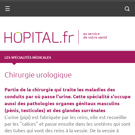
ANNUAIRE
Menu
Reche
DICO MÉDICAL
au service
VOTRE SANTÉ
de votre santé
DROITS & DÉMARCHES
LES SPÉCIALITÉS MÉDICALES
MISSIONS
Chirurgie urologique
MÉTIERS
Partie de la chirurgie qui traite les maladies des
conduits par où passe l'urine. Cette spécialité s'occupe
aussi des pathologies organes génitaux masculins
(pénis, testicules) et des glandes surrénales
L'urine (pipi) est fabriquée par les reins, elle est recueillie
par les "calices" et passe ensuite dans les uretères qui sont
des tubes qui vont des reins à la vessie. De la vessie à