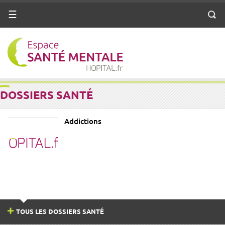
ANNUAIRE SANTÉ
Menu
MENTALE
Reche
DICO PSY
DOSSIERS
DOSSIERS SANTÉ
MÉTIERS
Addictions
TOUS LES DOSSIERS SANTÉ