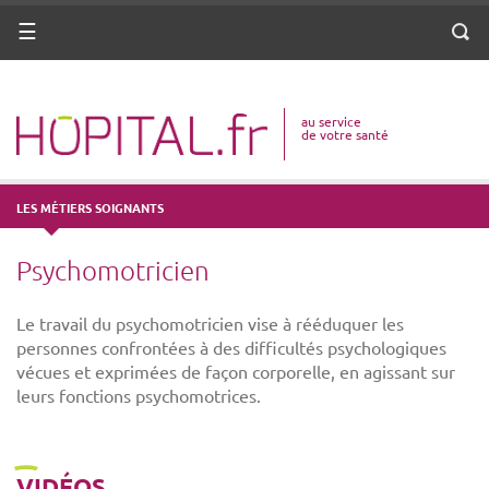
ANNUAIRE
Menu
Reche
DICO MÉDICAL
au service
VOTRE SANTÉ
de votre santé
DROITS & DÉMARCHES
LES MÉTIERS SOIGNANTS
MISSIONS
Psychomotricien
MÉTIERS
Le travail du psychomotricien vise à rééduquer les
personnes confrontées à des difficultés psychologiques
vécues et exprimées de façon corporelle, en agissant sur
leurs fonctions psychomotrices.
VIDÉOS