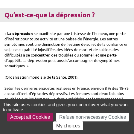
Qu’est-ce-que la dépression ?
«
La dépression
se manifeste par une tristesse de l’humeur, une perte
d’intérêt pour toute activité et une baisse de l’énergie. Les autres
symptômes sont une diminution de l’estime de soi et de la confiance en
soi, une culpabilité injustifiée, des idées de mort et de suicide, des
difficultés à se concentrer, des troubles du sommeil et une perte
d’appétit. La dépression peut aussi s’accompagner de symptômes
somatiques. »
(Organisation mondiale de la Santé, 2001).
Selon les dernières enquêtes réalisées en France, environ 8 % des 18-75
ans souffrent d’épisodes dépressifs. Les femmes sont deux fois plus
touchées que les hommes. Le risque suicidaire est fortement associé
aux troubles dépressifs
: il est dix fois plus élevé chez les patients
This site uses cookies and gives you control over what you want
to activate
déprimés que dans la population générale (Ministère de la Santé).
Accept all Cookies
Refuse non-necessary Cookies
My choices
Les symptômes de la dépression