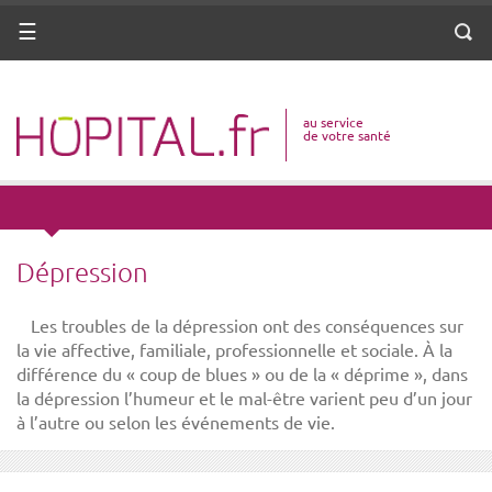
ANNUAIRE
Menu
Reche
DICO MÉDICAL
au service
VOTRE SANTÉ
de votre santé
DROITS & DÉMARCHES
MISSIONS
Dépression
MÉTIERS
Les troubles de la dépression ont des conséquences sur
la vie affective, familiale, professionnelle et sociale. À la
différence du « coup de blues » ou de la « déprime », dans
la dépression l’humeur et le mal-être varient peu d’un jour
à l’autre ou selon les événements de vie.