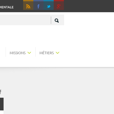
RSS
Fa
+
MISSIONS
MÉTIERS
acebook
r