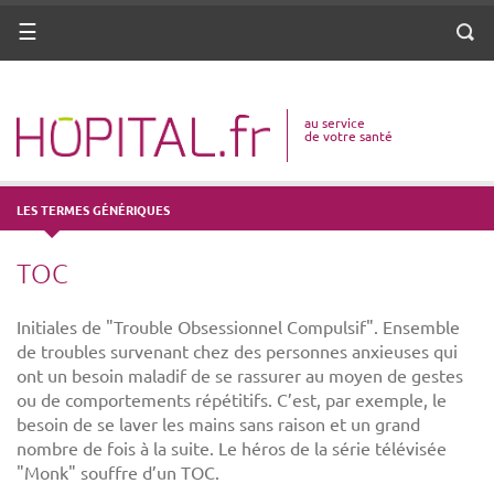
ANNUAIRE
Menu
Reche
DICO MÉDICAL
au service
VOTRE SANTÉ
de votre santé
DROITS & DÉMARCHES
LES TERMES GÉNÉRIQUES
MISSIONS
TOC
MÉTIERS
Initiales de "Trouble Obsessionnel Compulsif". Ensemble
de troubles survenant chez des personnes anxieuses qui
ont un besoin maladif de se rassurer au moyen de gestes
ou de comportements répétitifs. C’est, par exemple, le
besoin de se laver les mains sans raison et un grand
nombre de fois à la suite. Le héros de la série télévisée
"Monk" souffre d’un TOC.