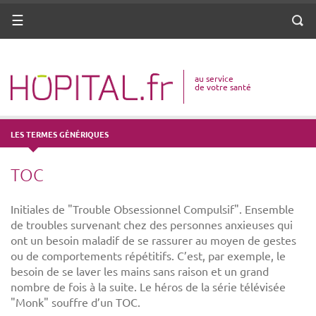
ANNUAIRE
Menu
Reche
DICO MÉDICAL
au service
VOTRE SANTÉ
de votre santé
DROITS & DÉMARCHES
LES TERMES GÉNÉRIQUES
MISSIONS
TOC
MÉTIERS
Initiales de "Trouble Obsessionnel Compulsif". Ensemble
de troubles survenant chez des personnes anxieuses qui
ont un besoin maladif de se rassurer au moyen de gestes
ou de comportements répétitifs. C’est, par exemple, le
besoin de se laver les mains sans raison et un grand
nombre de fois à la suite. Le héros de la série télévisée
"Monk" souffre d’un TOC.