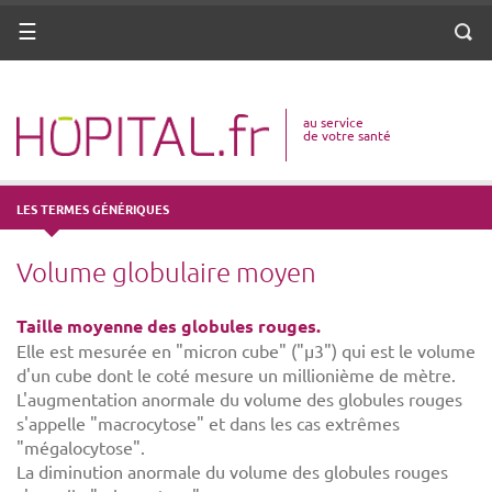
ANNUAIRE
Menu
Reche
DICO MÉDICAL
au service
VOTRE SANTÉ
de votre santé
DROITS & DÉMARCHES
LES TERMES GÉNÉRIQUES
MISSIONS
Volume globulaire moyen
MÉTIERS
Taille moyenne des globules rouges.
Elle est mesurée en "micron cube" ("µ3") qui est le volume
d'un cube dont le coté mesure un millionième de mètre.
L'augmentation anormale du volume des globules rouges
s'appelle "macrocytose" et dans les cas extrêmes
"mégalocytose".
La diminution anormale du volume des globules rouges