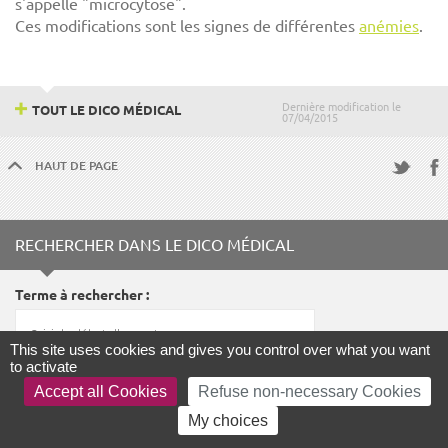
s'appelle "microcytose".
Ces modifications sont les signes de différentes
anémies
.
Dernière modification le
TOUT LE DICO MÉDICAL
07/04/2015
HAUT DE PAGE
Fac
Twitter
RECHERCHER DANS LE DICO MÉDICAL
Terme à rechercher
This site uses cookies and gives you control over what you want
to activate
Accept all Cookies
Refuse non-necessary Cookies
LANCER LA RECHERCHE
My choices