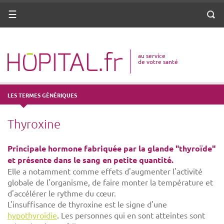
ANNUAIRE
Menu
Reche
DICO MÉDICAL
au service
VOTRE SANTÉ
de votre santé
DROITS & DÉMARCHES
LES TERMES GÉNÉRIQUES
MISSIONS
Thyroxine
MÉTIERS
Principale hormone fabriquée par la glande "thyroïde"
et présente dans le sang en petite quantité.
Elle a notamment comme effets d'augmenter l'activité
globale de l'organisme, de faire monter la température et
d'accélérer le rythme du cœur.
L'insuffisance de thyroxine est le signe d'une
hypothyroïdie
. Les personnes qui en sont atteintes sont