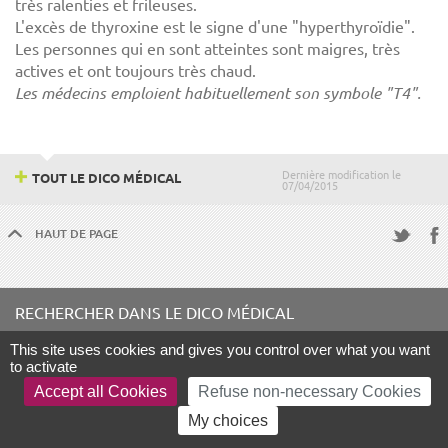
très ralenties et frileuses.
L'excès de thyroxine est le signe d'une "hyperthyroïdie".
Les personnes qui en sont atteintes sont maigres, très
actives et ont toujours très chaud.
Les médecins emploient habituellement son symbole "T4".
Dernière modification le
TOUT LE DICO MÉDICAL
07/04/2015
HAUT DE PAGE
Fac
Twitter
RECHERCHER DANS LE DICO MÉDICAL
This site uses cookies and gives you control over what you want
Terme à rechercher
to activate
Accept all Cookies
Refuse non-necessary Cookies
My choices