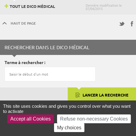
Dernière modification le
TOUT LE DICO MÉDICAL
07/04/2015
HAUT DE PAGE
Fac
Twitter
RECHERCHER DANS LE DICO MÉDICAL
Terme à rechercher
LANCER LA RECHERCHE
This site uses cookies and gives you control over what you want
to activate
Accept all Cookies
Refuse non-necessary Cookies
FOCUS
My choices