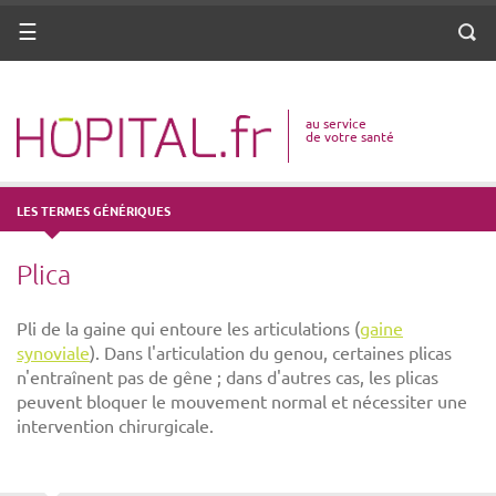
ANNUAIRE
Menu
Reche
DICO MÉDICAL
au service
VOTRE SANTÉ
de votre santé
DROITS & DÉMARCHES
LES TERMES GÉNÉRIQUES
MISSIONS
Plica
MÉTIERS
Pli de la gaine qui entoure les articulations (
gaine
synoviale
). Dans l'articulation du genou, certaines plicas
n'entraînent pas de gêne ; dans d'autres cas, les plicas
peuvent bloquer le mouvement normal et nécessiter une
intervention chirurgicale.