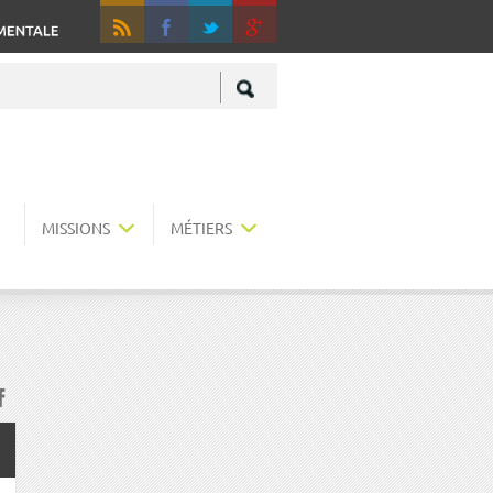
RSS
Fa
+
MISSIONS
MÉTIERS
acebook
r