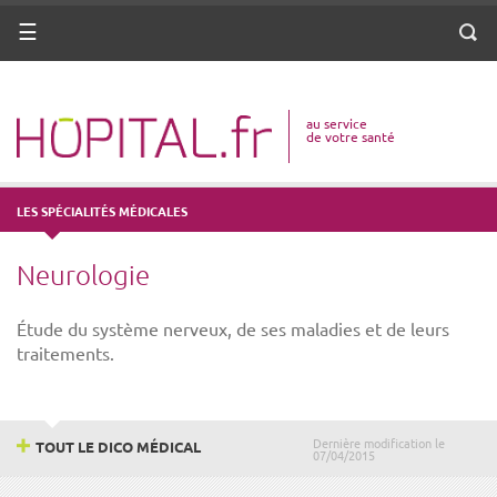
ANNUAIRE
Menu
Reche
DICO MÉDICAL
au service
VOTRE SANTÉ
de votre santé
DROITS & DÉMARCHES
LES SPÉCIALITÉS MÉDICALES
MISSIONS
Neurologie
MÉTIERS
Étude du système nerveux, de ses maladies et de leurs
traitements.
Dernière modification le
TOUT LE DICO MÉDICAL
07/04/2015