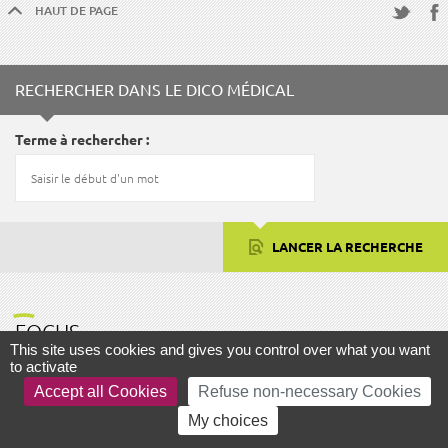
HAUT DE PAGE
Fac
Twitter
RECHERCHER DANS LE DICO MÉDICAL
Terme à rechercher
LANCER LA RECHERCHE
FOCUS
This site uses cookies and gives you control over what you want
to activate
Accept all Cookies
Refuse non-necessary Cookies
My choices
AIDE ET ACCESSIBILITÉ
PLAN DU SITE
MENTIONS LÉGALES