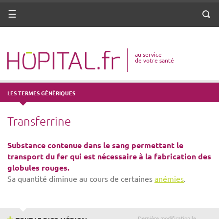
ANNUAIRE
Menu
Reche
DICO MÉDICAL
au service
VOTRE SANTÉ
de votre santé
DROITS & DÉMARCHES
LES TERMES GÉNÉRIQUES
MISSIONS
Transferrine
MÉTIERS
Substance contenue dans le sang permettant le
transport du fer qui est nécessaire à la fabrication des
globules rouges.
Sa quantité diminue au cours de certaines
anémies
.
Dernière modification le