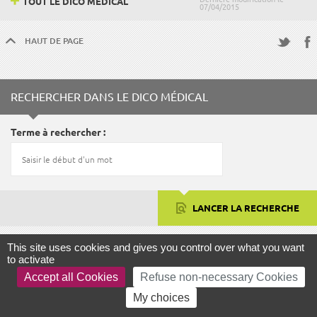
TOUT LE DICO MÉDICAL
07/04/2015
HAUT DE PAGE
Fac
Twitter
RECHERCHER DANS LE DICO MÉDICAL
Terme à rechercher
LANCER LA RECHERCHE
This site uses cookies and gives you control over what you want
to activate
FOCUS
Accept all Cookies
Refuse non-necessary Cookies
My choices