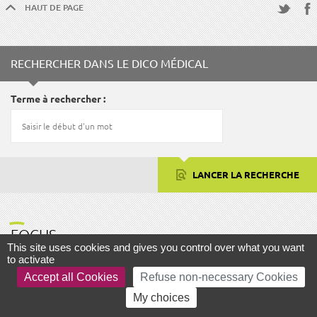
HAUT DE PAGE
Fac
Twitter
RECHERCHER DANS LE DICO MÉDICAL
Terme à rechercher
LANCER LA RECHERCHE
FOCUS
This site uses cookies and gives you control over what you want
to activate
Accept all Cookies
Refuse non-necessary Cookies
My choices
AIDE ET ACCESSIBILITÉ
PLAN DU SITE
MENTIONS LÉGALES