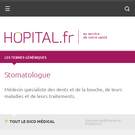
ANNUAIRE
Menu
Reche
DICO MÉDICAL
au service
VOTRE SANTÉ
de votre santé
DROITS & DÉMARCHES
LES TERMES GÉNÉRIQUES
MISSIONS
Stomatologue
MÉTIERS
Médecin spécialiste des dents et de la bouche, de leurs
maladies et de leurs traitements.
Dernière modification le
TOUT LE DICO MÉDICAL
07/04/2015