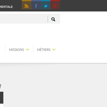
RSS
Fa
+
MISSIONS
MÉTIERS
acebook
r