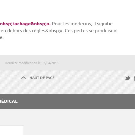
«&nbsp;tachage&nbsp;».
Pour les médecins, il signifie
 en dehors des règles&nbsp;». Ces pertes se produisent
e.
Dernière modification le
07/04/2015
HAUT DE PAGE
F
Twitte
MÉDICAL