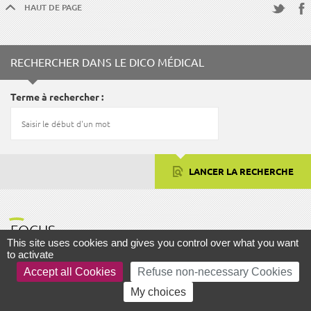
HAUT DE PAGE
Fac
Twitter
RECHERCHER DANS LE DICO MÉDICAL
Terme à rechercher
LANCER LA RECHERCHE
FOCUS
This site uses cookies and gives you control over what you want
to activate
Accept all Cookies
Refuse non-necessary Cookies
My choices
AIDE ET ACCESSIBILITÉ
PLAN DU SITE
MENTIONS LÉGALES