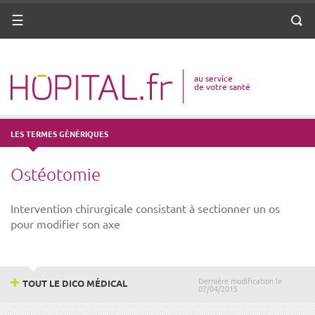
ANNUAIRE
Menu
Reche
DICO MÉDICAL
au service
VOTRE SANTÉ
de votre santé
DROITS & DÉMARCHES
LES TERMES GÉNÉRIQUES
MISSIONS
Ostéotomie
MÉTIERS
Intervention chirurgicale consistant à sectionner un os
pour modifier son axe
Dernière modification le
TOUT LE DICO MÉDICAL
07/04/2015