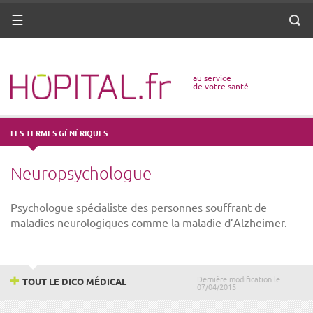
ANNUAIRE
Menu
Reche
DICO MÉDICAL
au service
VOTRE SANTÉ
de votre santé
DROITS & DÉMARCHES
LES TERMES GÉNÉRIQUES
MISSIONS
Neuropsychologue
MÉTIERS
Psychologue spécialiste des personnes souffrant de
maladies neurologiques comme la maladie d’Alzheimer.
Dernière modification le
TOUT LE DICO MÉDICAL
07/04/2015