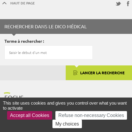
HAUT DE PAGE
Fac
Twitter
RECHERCHER DANS LE DICO MÉDICAL
Terme à rechercher
LANCER LA RECHERCHE
FOCUS
This site uses cookies and gives you control over what you want
to activate
Accept all Cookies
Refuse non-necessary Cookies
My choices
AIDE ET ACCESSIBILITÉ
PLAN DU SITE
MENTIONS LÉGALES