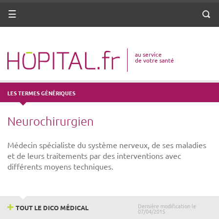
ANNUAIRE
Menu
Reche
DICO MÉDICAL
au service
VOTRE SANTÉ
de votre santé
DROITS & DÉMARCHES
LES TERMES GÉNÉRIQUES
MISSIONS
Neurochirurgien
MÉTIERS
Médecin spécialiste du système nerveux, de ses maladies
et de leurs traitements par des interventions avec
différents moyens techniques.
Dernière modification le
TOUT LE DICO MÉDICAL
07/04/2015