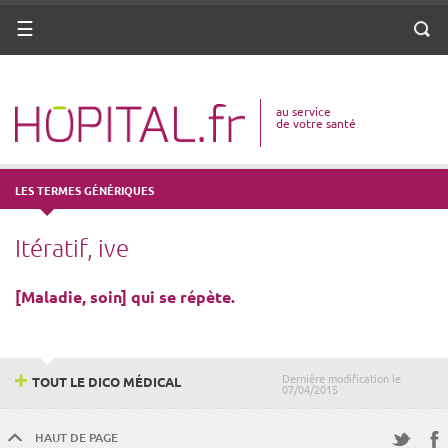
ANNUAIRE
Menu
Reche
DICO MÉDICAL
au service
VOTRE SANTÉ
de votre santé
DROITS & DÉMARCHES
LES TERMES GÉNÉRIQUES
MISSIONS
Itératif, ive
MÉTIERS
[Maladie, soin] qui se répète.
Dernière modification le
TOUT LE DICO MÉDICAL
07/04/2015
HAUT DE PAGE