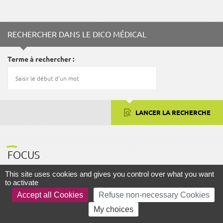
Fac
Twitter
RECHERCHER DANS LE DICO MÉDICAL
Terme à rechercher
LANCER LA RECHERCHE
FOCUS
This site uses cookies and gives you control over what you want
to activate
Accept all Cookies
Refuse non-necessary Cookies
AIDE ET ACCESSIBILITÉ
PLAN DU SITE
MENTIONS LÉGALES
My choices
GESTION DES COOKIES