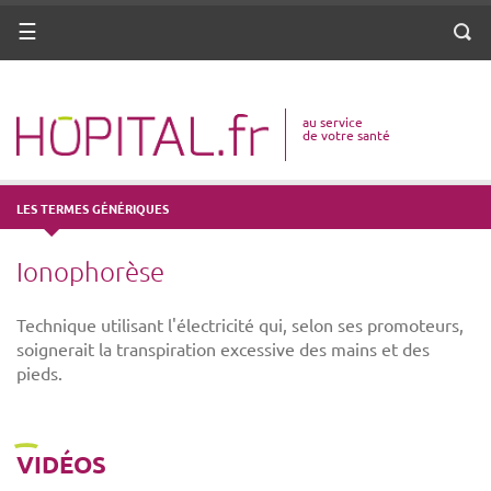
ANNUAIRE
Menu
Reche
DICO MÉDICAL
au service
VOTRE SANTÉ
de votre santé
DROITS & DÉMARCHES
LES TERMES GÉNÉRIQUES
MISSIONS
Ionophorèse
MÉTIERS
Technique utilisant l'électricité qui, selon ses promoteurs,
soignerait la transpiration excessive des mains et des
pieds.
VIDÉOS