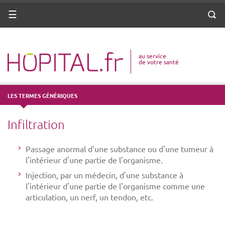
ANNUAIRE
Menu
Reche
DICO MÉDICAL
au service
VOTRE SANTÉ
de votre santé
DROITS & DÉMARCHES
LES TERMES GÉNÉRIQUES
MISSIONS
Infiltration
MÉTIERS
Passage anormal d'une substance ou d'une tumeur à
l'intérieur d'une partie de l'organisme.
Injection, par un médecin, d'une substance à
l'intérieur d'une partie de l'organisme comme une
articulation, un nerf, un tendon, etc.