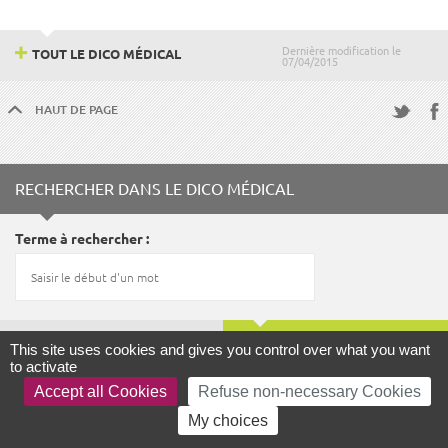
Dernière modification le
TOUT LE DICO MÉDICAL
07/04/2015
HAUT DE PAGE
Fac
Twitter
RECHERCHER DANS LE DICO MÉDICAL
Terme à rechercher
LANCER LA RECHERCHE
This site uses cookies and gives you control over what you want
to activate
Accept all Cookies
Refuse non-necessary Cookies
My choices
FOCUS