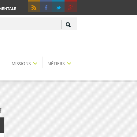
RSS
Fa
+
MISSIONS
MÉTIERS
acebook
r