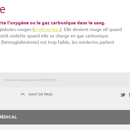
e
te l'oxygène ou le gaz carbonique dans le sang.
 globules rouges (
érythrocytes
). Elle devient rouge vif quand
utôt violette quand elle se charge en gaz carbonique.
 (hémoglobinémie) est trop faible, les médecins parlent
Dernière modification le
07/04/2015
HAUT DE PAGE
F
Twitte
MÉDICAL