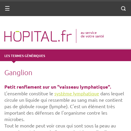
ANNUAIRE
Menu
Reche
DICO MÉDICAL
au service
VOTRE SANTÉ
de votre santé
DROITS & DÉMARCHES
LES TERMES GÉNÉRIQUES
MISSIONS
Ganglion
MÉTIERS
Petit renflement sur un "vaisseau lymphatique".
L'ensemble constitue le
système lymphatique
dans lequel
circule un liquide qui ressemble au sang mais ne contient
pas de globule rouge (lymphe). C'est un élément très
important des défenses de l'organisme contre les
microbes.
Tout le monde peut voir ceux qui sont sous la peau au