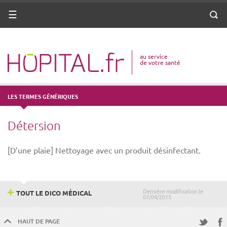
ANNUAIRE
Menu
Reche
DICO MÉDICAL
au service
VOTRE SANTÉ
de votre santé
DROITS & DÉMARCHES
LES TERMES GÉNÉRIQUES
MISSIONS
Détersion
MÉTIERS
[D’une plaie] Nettoyage avec un produit désinfectant.
Dernière modification le
TOUT LE DICO MÉDICAL
07/04/2015
HAUT DE PAGE