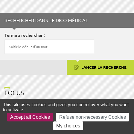
Fac
Twitter
RECHERCHER DANS LE DICO MÉDICAL
Terme à rechercher
LANCER LA RECHERCHE
FOCUS
This site uses cookies and gives you control over what you want
to activate
Accept all Cookies
Refuse non-necessary Cookies
AIDE ET ACCESSIBILITÉ
PLAN DU SITE
MENTIONS LÉGALES
My choices
GESTION DES COOKIES