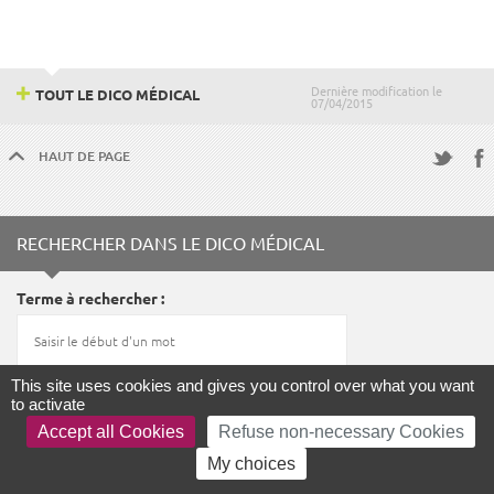
Dernière modification le
TOUT LE DICO MÉDICAL
07/04/2015
HAUT DE PAGE
Fac
Twitter
RECHERCHER DANS LE DICO MÉDICAL
Terme à rechercher
This site uses cookies and gives you control over what you want
to activate
LANCER LA RECHERCHE
Accept all Cookies
Refuse non-necessary Cookies
My choices