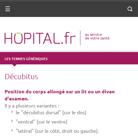
ANNUAIRE
Menu
Reche
DICO MÉDICAL
au service
VOTRE SANTÉ
de votre santé
DROITS & DÉMARCHES
LES TERMES GÉNÉRIQUES
MISSIONS
Décubitus
MÉTIERS
Position du corps allongé sur un lit ou un divan
d'examen.
Il y a plusieurs variantes :
le "décubitus dorsal" (sur le dos)
"ventral" (sur le ventre)
"latéral" (sur le côté, droit ou gauche).