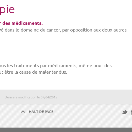
pie
r des médicaments.
é dans le domaine du cancer, par opposition aux deux autres
 tous les traitements par médicaments, même pour des
ut être la cause de malentendus.
Dernière modification le
07/04/2015
HAUT DE PAGE
F
Twitte