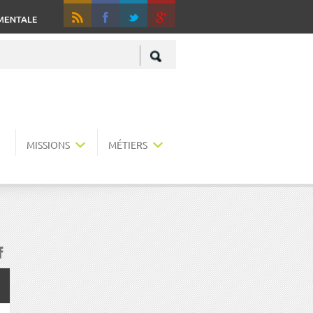
RSS
Fa
+
MISSIONS
MÉTIERS
acebook
r