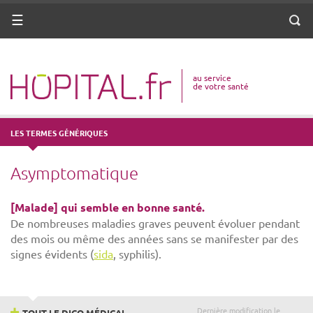
ANNUAIRE
Menu
Reche
DICO MÉDICAL
au service
VOTRE SANTÉ
de votre santé
DROITS & DÉMARCHES
LES TERMES GÉNÉRIQUES
MISSIONS
Asymptomatique
MÉTIERS
[Malade] qui semble en bonne santé.
De nombreuses maladies graves peuvent évoluer pendant
des mois ou même des années sans se manifester par des
signes évidents (
sida
, syphilis).
Dernière modification le
TOUT LE DICO MÉDICAL