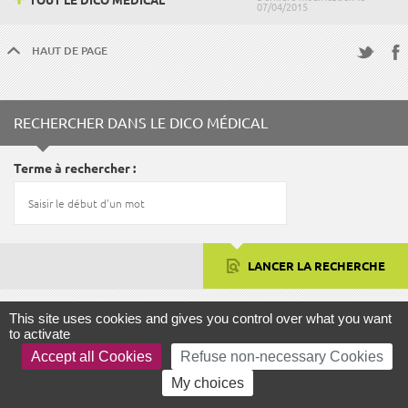
07/04/2015
HAUT DE PAGE
Fac
Twitter
RECHERCHER DANS LE DICO MÉDICAL
Terme à rechercher
LANCER LA RECHERCHE
This site uses cookies and gives you control over what you want
to activate
FOCUS
Accept all Cookies
Refuse non-necessary Cookies
My choices