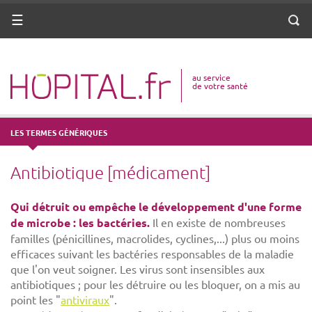
ANNUAIRE
Menu
Reche
DICO MÉDICAL
au service
VOTRE SANTÉ
de votre santé
DROITS & DÉMARCHES
LES TERMES GÉNÉRIQUES
MISSIONS
Antibiotique [médicament]
MÉTIERS
Qui détruit ou empêche le développement d'une forme
de microbe : les bactéries.
Il en existe de nombreuses
familles (pénicillines, macrolides, cyclines,...) plus ou moins
efficaces suivant les bactéries responsables de la maladie
que l'on veut soigner. Les virus sont insensibles aux
antibiotiques ; pour les détruire ou les bloquer, on a mis au
point les "
antiviraux
".