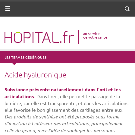
ANNUAIRE
Menu
Reche
DICO MÉDICAL
au service
VOTRE SANTÉ
de votre santé
DROITS & DÉMARCHES
LES TERMES GÉNÉRIQUES
MISSIONS
Acide hyaluronique
MÉTIERS
Substance présente naturellement dans l'œil et les
articulations
. Dans l'œil, elle permet le passage de la
lumière, car elle est transparente, et dans les articulations
elle favorise le bon glissement des cartilages entre eux.
Des produits de synthèse ont été proposés sous forme
d'injection à l'intérieur des articulations, principalement
celle du genou, avec l'idée de soulager les personnes