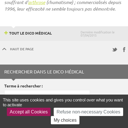
souffrant d'
arthrose
(rhumatisme) ; commercialisés depuis
1996, leur efficacité ne semble toujours pas démontrée
.
Dernière modification le
TOUT LE DICO MÉDICAL
07/04/2015
HAUT DE PAGE
Fac
Twitter
RECHERCHER DANS LE DICO MÉDICAL
Terme à rechercher
This site uses cookies and gives you control over what you want
to activate
Accept all Cookies
Refuse non-necessary Cookies
LANCER LA RECHERCHE
My choices