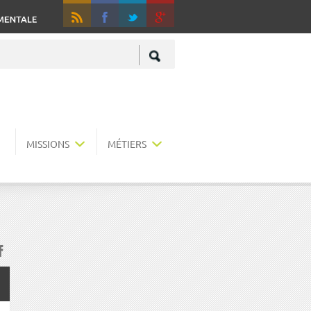
RSS
Fa
+
MISSIONS
MÉTIERS
acebook
r