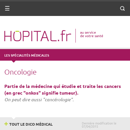
ANNUAIRE
Menu
Reche
DICO MÉDICAL
au service
VOTRE SANTÉ
de votre santé
DROITS & DÉMARCHES
LES SPÉCIALITÉS MÉDICALES
MISSIONS
Oncologie
MÉTIERS
Partie de la médecine qui étudie et traite les cancers
(en grec "onkos" signifie tumeur).
On peut dire aussi "cancérologie".
Dernière modification le
TOUT LE DICO MÉDICAL
07/04/2015