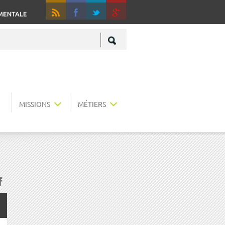
RSS
Fa
+
MISSIONS
MÉTIERS
acebook
r