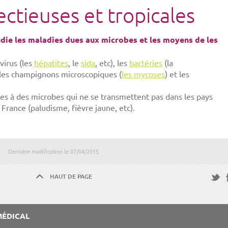
ectieuses et tropicales
udie les maladies dues aux microbes et les moyens de les
virus (les
hépatites
, le
sida
, etc), les
bactéries
(la
), les champignons microscopiques (
les mycoses
) et les
ues à des microbes qui ne se transmettent pas dans les pays
France (paludisme, fièvre jaune, etc).
Dernière modification le
07/04/2015
HAUT DE PAGE
F
Twitte
MÉDICAL