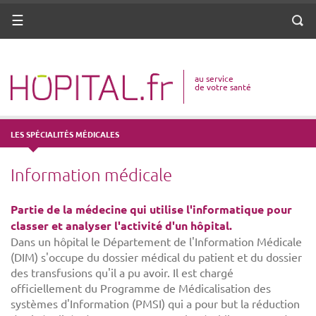
ANNUAIRE
Menu
Reche
DICO MÉDICAL
au service
VOTRE SANTÉ
de votre santé
DROITS & DÉMARCHES
LES SPÉCIALITÉS MÉDICALES
MISSIONS
Information médicale
MÉTIERS
Partie de la médecine qui utilise l'informatique pour
classer et analyser l'activité d'un hôpital.
Dans un hôpital le Département de l'Information Médicale
(DIM) s'occupe du dossier médical du patient et du dossier
des transfusions qu'il a pu avoir. Il est chargé
officiellement du Programme de Médicalisation des
systèmes d'Information (PMSI) qui a pour but la réduction