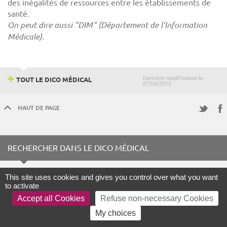
des inégalités de ressources entre les établissements de
santé.
On peut dire aussi "DIM" (Département de l'Information
Médicale).
Dernière modification le
TOUT LE DICO MÉDICAL
07/04/2015
HAUT DE PAGE
Fac
Twitter
RECHERCHER DANS LE DICO MÉDICAL
Terme à rechercher
This site uses cookies and gives you control over what you want
to activate
Accept all Cookies
Refuse non-necessary Cookies
My choices