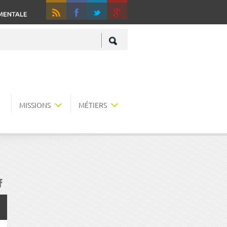
RSS
Fa
+
MISSIONS
MÉTIERS
acebook
r