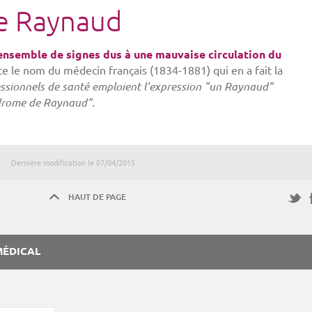
e Raynaud
ensemble de signes dus à une mauvaise circulation du
rte le nom du médecin français (1834-1881) qui en a fait la
essionnels de santé emploient l'expression "un Raynaud"
drome de Raynaud".
Dernière modification le
07/04/2015
HAUT DE PAGE
F
Twitte
MÉDICAL