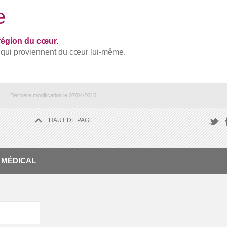
e
région du cœur.
 qui proviennent du cœur lui-même.
Dernière modification le
07/04/2015
HAUT DE PAGE
F
Twitte
 MÉDICAL