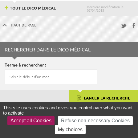
Dernière modification le
TOUT LE DICO MÉDICAL
07/04/2015
HAUT DE PAGE
Fac
Twitter
RECHERCHER DANS LE DICO MÉDICAL
Terme à rechercher
LANCER LA RECHERCHE
This site uses cookies and gives you control over what you want
to activate
Accept all Cookies
Refuse non-necessary Cookies
FOCUS
My choices