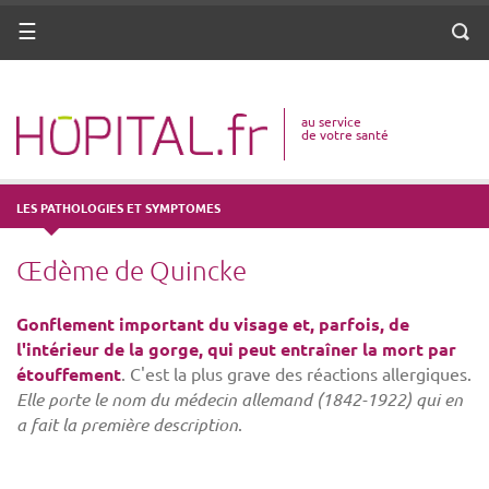
ANNUAIRE
Menu
Reche
DICO MÉDICAL
au service
VOTRE SANTÉ
de votre santé
DROITS & DÉMARCHES
LES PATHOLOGIES ET SYMPTOMES
MISSIONS
Œdème de Quincke
MÉTIERS
Gonflement important du visage et, parfois, de
l'intérieur de la gorge, qui peut entraîner la mort par
étouffement
. C'est la plus grave des réactions allergiques.
Elle porte le nom du médecin allemand (1842-1922) qui en
a fait la première description
.