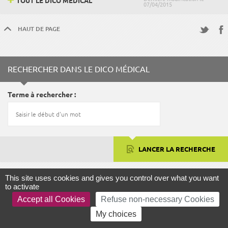
TOUT LE DICO MÉDICAL
07/04/2015
HAUT DE PAGE
Fac
Twitter
RECHERCHER DANS LE DICO MÉDICAL
Terme à rechercher
LANCER LA RECHERCHE
This site uses cookies and gives you control over what you want
to activate
FOCUS
Accept all Cookies
Refuse non-necessary Cookies
My choices