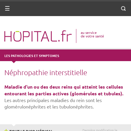
ANNUAIRE
Menu
Reche
DICO MÉDICAL
au service
VOTRE SANTÉ
de votre santé
DROITS & DÉMARCHES
LES PATHOLOGIES ET SYMPTOMES
MISSIONS
Néphropathie interstitielle
MÉTIERS
Maladie d’un ou des deux reins qui atteint les cellules
entourant les parties actives (glomérules et tubules).
Les autres principales maladies du rein sont les
glomérulonéphrites et les tubulonéphrites.
Dernière modification le