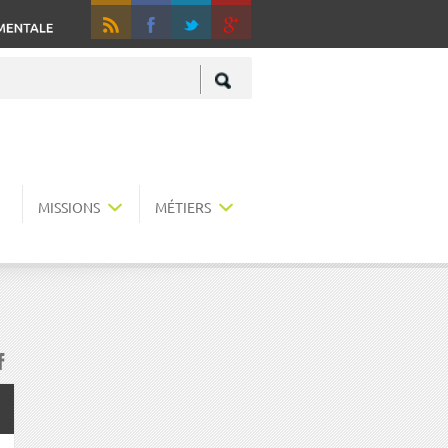
RSS
Fa
+
MISSIONS
MÉTIERS
acebook
r