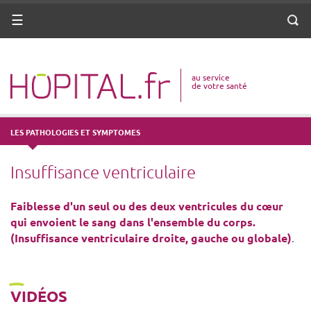
ANNUAIRE
Menu
Reche
DICO MÉDICAL
au service
VOTRE SANTÉ
de votre santé
DROITS & DÉMARCHES
LES PATHOLOGIES ET SYMPTOMES
MISSIONS
Insuffisance ventriculaire
MÉTIERS
Faiblesse d'un seul ou des deux ventricules du cœur
qui envoient le sang dans l'ensemble du corps.
(Insuffisance ventriculaire droite, gauche ou globale)
.
VIDÉOS