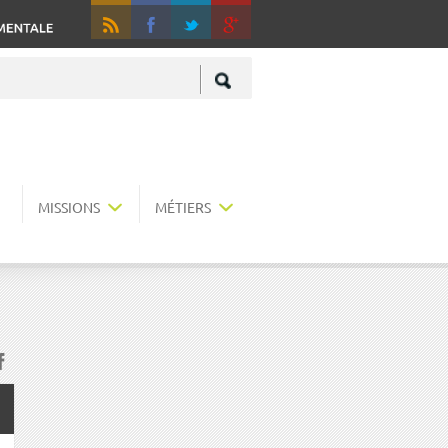
RSS
Fa
+
MISSIONS
MÉTIERS
acebook
r