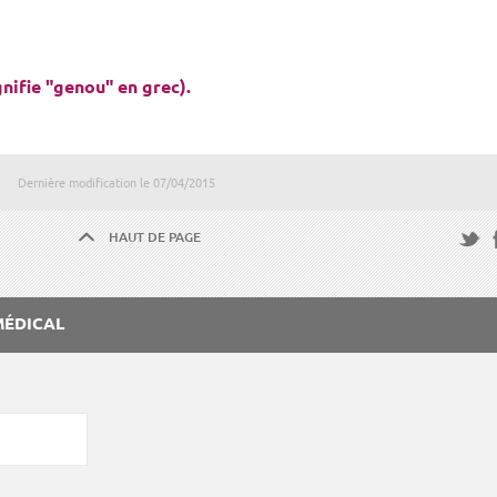
nifie "genou" en grec).
Dernière modification le
07/04/2015
HAUT DE PAGE
F
Twitte
MÉDICAL