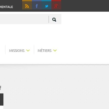
RSS
Fa
+
MISSIONS
MÉTIERS
acebook
r