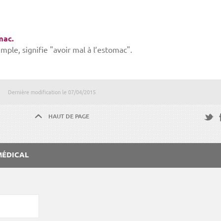
mac.
mple, signifie "avoir mal à l’estomac".
Dernière modification le
07/04/2015
HAUT DE PAGE
F
Twitte
MÉDICAL