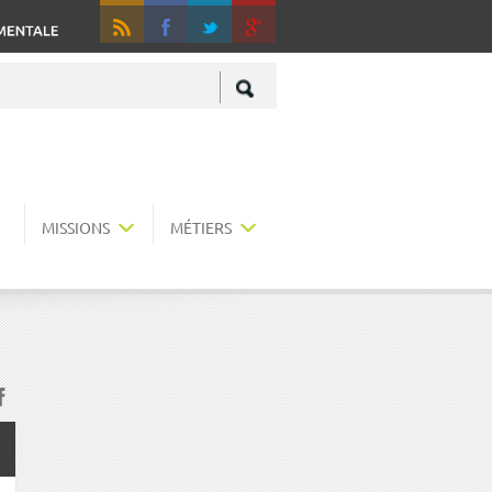
RSS
Fa
+
MISSIONS
MÉTIERS
acebook
r