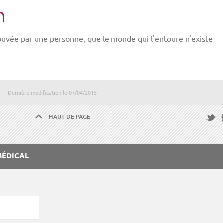
n
rouvée par une personne, que le monde qui l'entoure n'existe
Dernière modification le
07/04/2015
HAUT DE PAGE
F
Twitte
MÉDICAL