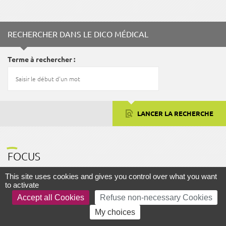
Fac
Twitter
RECHERCHER DANS LE DICO MÉDICAL
Terme à rechercher
LANCER LA RECHERCHE
FOCUS
This site uses cookies and gives you control over what you want
to activate
Accept all Cookies
Refuse non-necessary Cookies
AIDE ET ACCESSIBILITÉ
PLAN DU SITE
MENTIONS LÉGALES
My choices
GESTION DES COOKIES