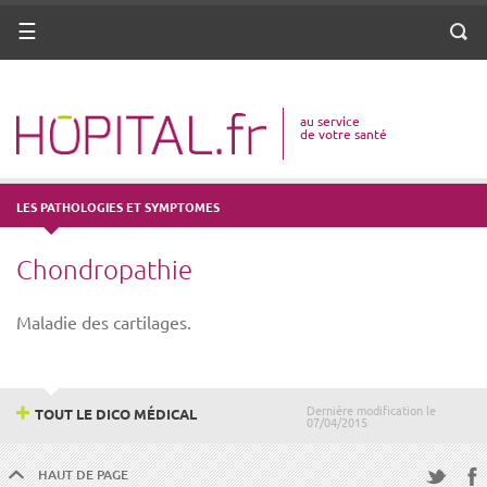
ANNUAIRE
Menu
Reche
DICO MÉDICAL
au service
VOTRE SANTÉ
de votre santé
DROITS & DÉMARCHES
LES PATHOLOGIES ET SYMPTOMES
MISSIONS
Chondropathie
MÉTIERS
Maladie des cartilages.
Dernière modification le
TOUT LE DICO MÉDICAL
07/04/2015
HAUT DE PAGE