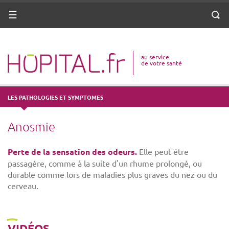
ANNUAIRE
Menu
Reche
DICO MÉDICAL
au service
VOTRE SANTÉ
de votre santé
DROITS & DÉMARCHES
LES PATHOLOGIES ET SYMPTOMES
MISSIONS
Anosmie
MÉTIERS
Perte de la sensation des odeurs.
Elle peut être
passagère, comme à la suite d'un rhume prolongé, ou
durable comme lors de maladies plus graves du nez ou du
cerveau.
VIDÉOS